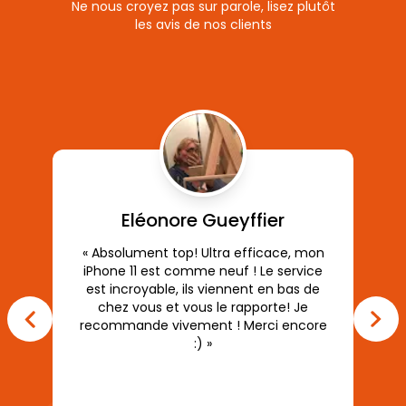
Ne nous croyez pas sur parole, lisez plutôt
les avis de nos clients
Eléonore Gueyffier
« Absolument top! Ultra efficace, mon
iPhone 11 est comme neuf ! Le service
est incroyable, ils viennent en bas de
chez vous et vous le rapporte! Je
recommande vivement ! Merci encore
r
:) »